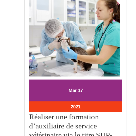
17
17
Mar
17
mars
mars
2021
2021
17
2021
mars
Réaliser une formation
2021
d’auxiliaire de service
vétérinaire via le titre SUP-