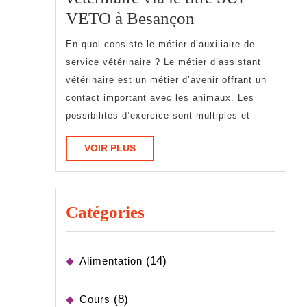
Réaliser
VETO à Besançon
une
En quoi consiste le métier d’auxiliaire de
formation
service vétérinaire ? Le métier d’assistant
d’auxiliaire
vétérinaire est un métier d’avenir offrant un
de
contact important avec les animaux. Les
possibilités d’exercice sont multiples et
service
vétérinaire
VOIR
VOIR PLUS
via
PLUS
le
titre
Catégories
SUP-
VETO
(14)
à
Alimentation
Besançon
(8)
Cours