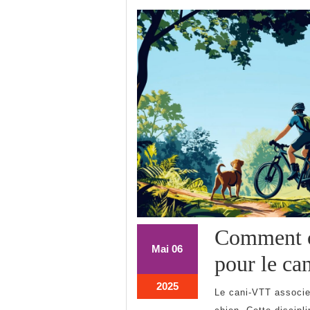
Comment ch
6
6
Mai
06
pour le ca
mai
mai
2025
2025
6
2025
Le cani-VTT associe la passion du vélo tout-terrain avec la complicité d’un
mai