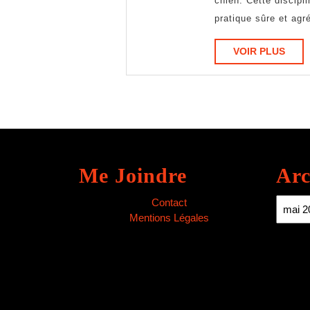
chien. Cette discipl
2025
pratique sûre et agr
VOIR
VOIR PLUS
PLUS
Me Joindre
Arc
Archiv
Contact
Mentions Légales