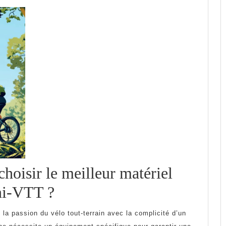
oisir le meilleur matériel
Comment
ni-VTT ?
choisir