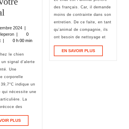
pour
votre
des français. Car, il demande
Comment
votre
al
moins de contrainte dans son
savoir
chat
entretien. De ce faite, en tant
3
cembre 2024
|
qu’animal de compagnie, ils
si
:
passeedeleperon
décembre
leperon
|
0
ont besoin de nettoyage et
2024
t
|
0 h 00 min
son
comment
EN
EN SAVOIR PLUS
chien
faire
SAVOIR
 un signal d’alerte
PLUS
a
?
nté. Une
de
e corporelle
 39,7°C indique un
la
le qui nécessite une
fièvre
articulière. La
précoce des
?
Les
EN
VOIR PLUS
SAVOIR