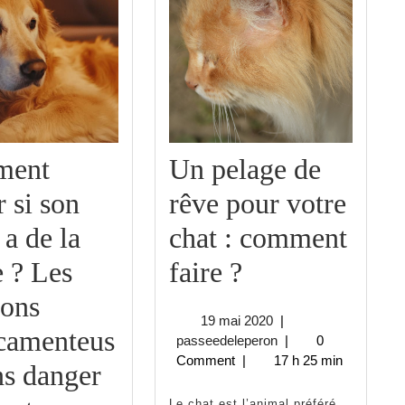
ment
Un pelage de
r si son
rêve pour votre
 a de la
chat : comment
Un
e ? Les
faire ?
pelage
ions
19
19 mai 2020
|
de
camenteus
mai
passeedeleperon
passeedeleperon
|
0
2020
Comment
|
17 h 25 min
rêve
ns danger
Le chat est l’animal préféré