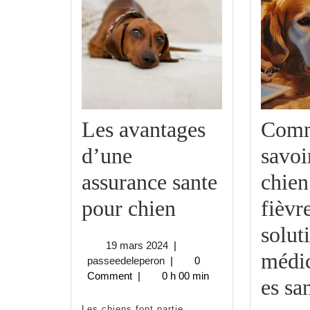
Les avantages
Com
d’une
savoi
assurance sante
chien
Les
pour chien
fièvr
avantages
solut
19
19 mars 2024
|
d’une
médi
passeedeleperon
mars
passeedeleperon
|
0
2024
Comment
|
0 h 00 min
assurance
es sa
Les chiens font partie