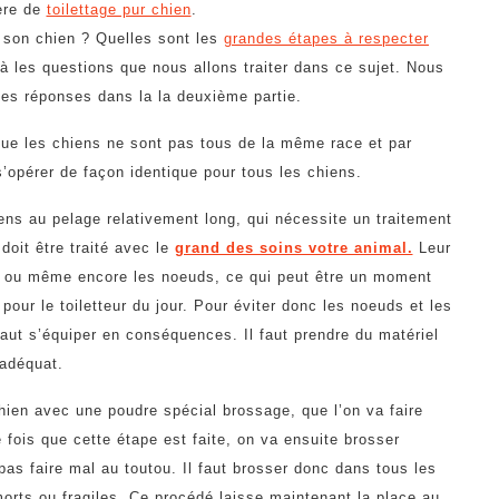
ère de
toilettage pur chien
.
e son chien ? Quelles sont les
grandes étapes à respecter
à les questions que nous allons traiter dans ce sujet. Nous
les réponses dans la la deuxième partie.
que les chiens ne sont pas tous de la même race et par
s’opérer de façon identique pour tous les chiens.
ens au pelage relativement long, qui nécessite un traitement
doit être traité avec le
grand des soins votre animal.
Leur
s ou même encore les noeuds, ce qui peut être un moment
pour le toiletteur du jour. Pour éviter donc les noeuds et les
faut s’équiper en conséquences. Il faut prendre du matériel
adéquat.
 chien avec une poudre spécial brossage, que l’on va faire
 fois que cette étape est faite, on va ensuite brosser
s faire mal au toutou. Il faut brosser donc dans tous les
 morts ou fragiles. Ce procédé laisse maintenant la place au