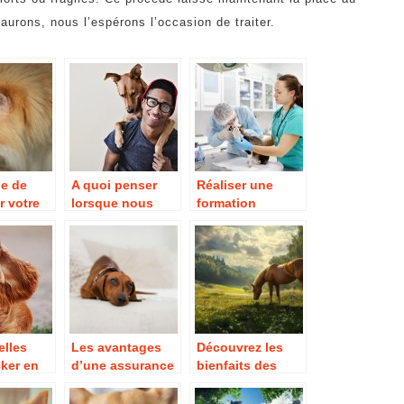
aurons, nous l’espérons l’occasion de traiter.
e de
A quoi penser
Réaliser une
r votre
lorsque nous
formation
comment
avons un chien à
d’auxiliaire de
la maison ?
service
vétérinaire via le
titre SUP-VETO à
Besançon
lles
Les avantages
Découvrez les
ker en
d’une assurance
bienfaits des
oxydable
sante pour chien
produits
ges et
Thermequin pour