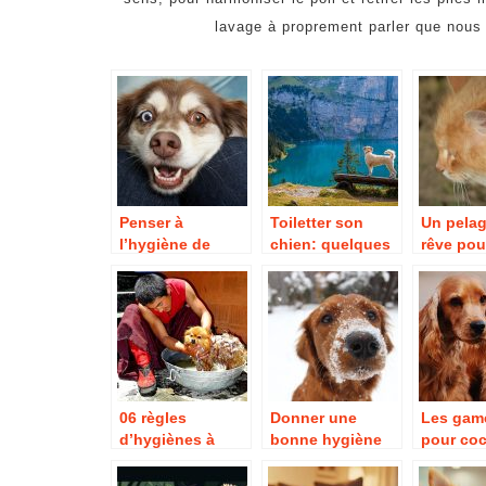
lavage à proprement parler que nous 
Penser à
Toiletter son
Un pelag
l’hygiène de
chien: quelques
rêve pou
votre chien pour
étapes
chat : 
le garder en
indispensables.
faire ?
bonne santé.
06 règles
Donner une
Les game
d’hygiènes à
bonne hygiène
pour coc
respecter après
de vie à votre
acier in
avoir adopté un
animal de
: avanta