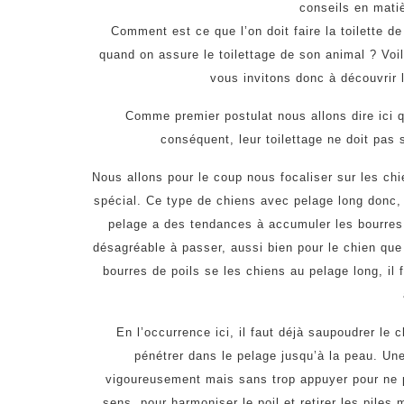
conseils en mati
Comment est ce que l’on doit faire la toilette d
quand on assure le toilettage de son animal ? Voil
vous invitons donc à découvrir 
Comme premier postulat nous allons dire ici 
conséquent, leur toilettage ne doit pas 
Nous allons pour le coup nous focaliser sur les chi
spécial. Ce type de chiens avec pelage long donc, 
pelage a des tendances à accumuler les bourre
désagréable à passer, aussi bien pour le chien que 
bourres de poils se les chiens au pelage long, il 
En l’occurrence ici, il faut déjà saupoudrer le
pénétrer dans le pelage jusqu’à la peau. Une
vigoureusement mais sans trop appuyer pour ne pa
sens, pour harmoniser le poil et retirer les piles