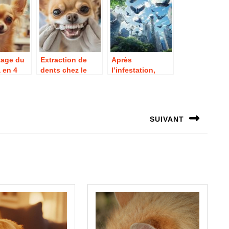
n
le soin de votre
cheval
ttage du
Extraction de
Après
 en 4
dents chez le
l’infestation,
: quelles
chihuahua : tout
dépigeonnage :
hoisir
savoir sur les
pour une
 météo
soins dentaires
protection anti-
et hygiène
pigeon efficace
SUIVANT
buccale du
de vos locaux
chihuahua
Next
post: