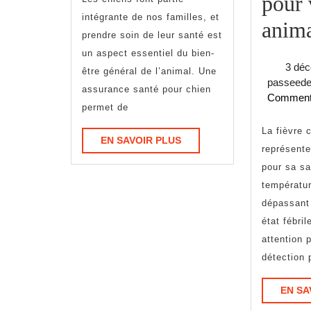
sante
pour 
intégrante de nos familles, et
pour
anim
prendre soin de leur santé est
chien
un aspect essentiel du bien-
3 dé
être général de l’animal. Une
passeede
assurance santé pour chien
Commen
permet de
La fièvre chez le chien
EN
EN SAVOIR PLUS
représente
SAVOIR
pour sa sa
PLUS
températur
dépassant
état fébri
attention p
détection 
EN SA