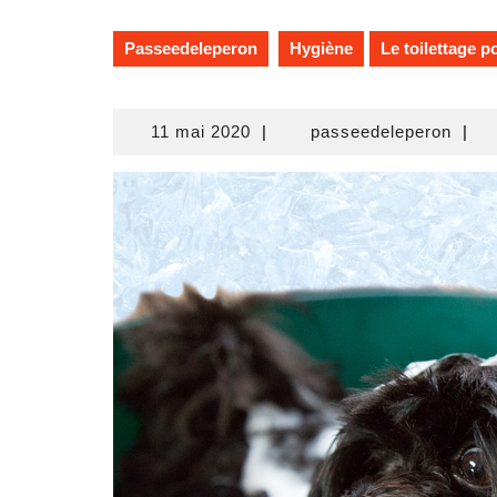
Passeedeleperon
Hygiène
Le toilettage p
11
passe
11 mai 2020
|
passeedeleperon
|
mai
2020