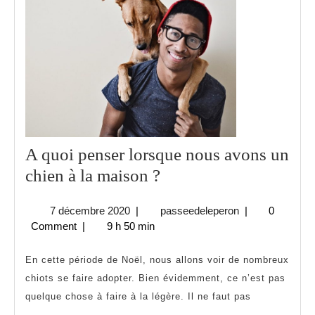
A quoi penser lorsque nous avons un
A
chien à la maison ?
quoi
7
passeedelepero
7 décembre 2020
|
passeedeleperon
|
0
penser
décembre
Comment
|
9 h 50 min
lorsque
2020
nous
En cette période de Noël, nous allons voir de nombreux
avons
chiots se faire adopter. Bien évidemment, ce n’est pas
quelque chose à faire à la légère. Il ne faut pas
un