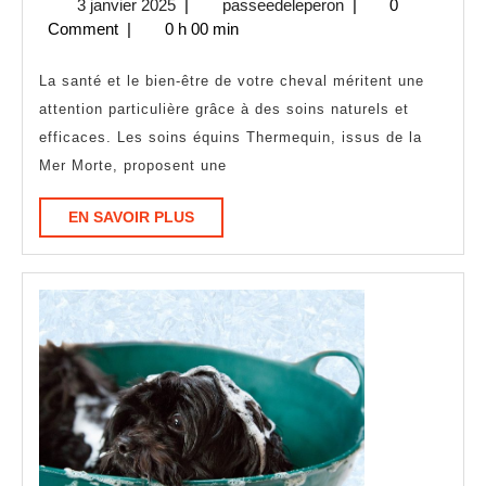
3
passeedeleperon
3 janvier 2025
|
passeedeleperon
|
0
bienfaits
janvier
Comment
|
0 h 00 min
des
2025
produits
La santé et le bien-être de votre cheval méritent une
Thermequin
attention particulière grâce à des soins naturels et
efficaces. Les soins équins Thermequin, issus de la
pour
Mer Morte, proposent une
le
soin
EN
EN SAVOIR PLUS
de
SAVOIR
PLUS
votre
cheval