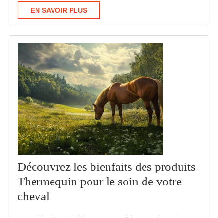
chien
EN
EN SAVOIR PLUS
à
SAVOIR
PLUS
la
maison
?
Découvrez les bienfaits des produits
Thermequin pour le soin de votre
Découvrez
cheval
les