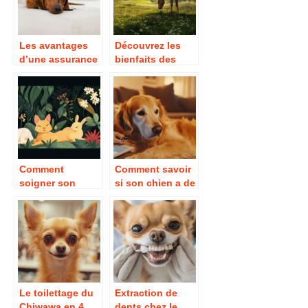
Les avantages
Découvrez les
d’une assurance
bienfaits des
sante pour chien
produits
Thermequin pour
le soin de votre
cheval
Comment
Comment savoir
soigner son
si son chien a de
animal avec des
la fièvre ? Les
plantes pour un
solutions
bien-être naturel
médicamenteuse
s sans danger
pour votre animal
Le toilettage du
Extraction de
Chiwawa en 4
dents chez le