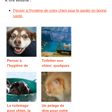
À lire ensuite :
Penser à l’hygiène de votre chien pour le garder en bonne
santé.
Penser à
Toiletter son
l’hygiène de
chien: quelques
votre chien pour
étapes
le garder en
indispensables.
bonne santé.
Le toilettage
Un pelage de
pour chien, la
rêve pour votre