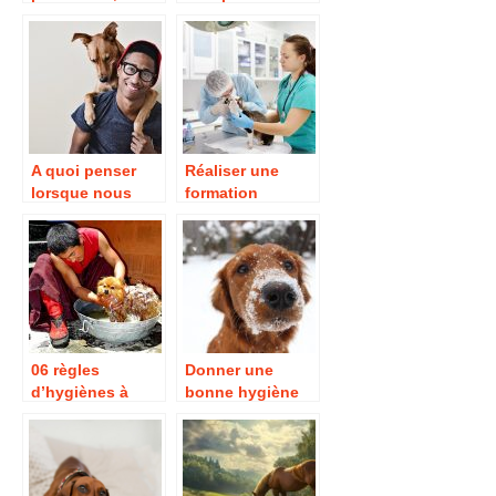
base de la santé
chat : comment
de votre animal
faire ?
A quoi penser
Réaliser une
lorsque nous
formation
avons un chien à
d’auxiliaire de
la maison ?
service
vétérinaire via le
titre SUP-VETO à
Besançon
06 règles
Donner une
d’hygiènes à
bonne hygiène
respecter après
de vie à votre
avoir adopté un
animal de
animal
compagnie.