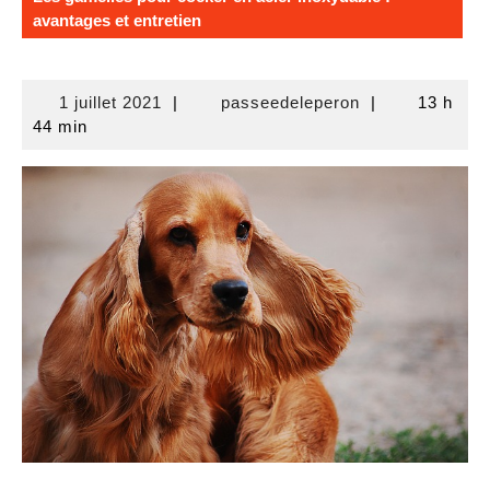
avantages et entretien
1
passeedelepero
1 juillet 2021
|
passeedeleperon
|
13 h
juillet
44 min
2021