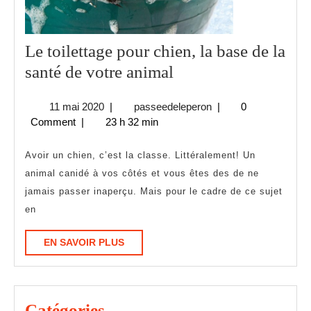
Le toilettage pour chien, la base de la
Le
santé de votre animal
toilettage
11
passeedeleperon
11 mai 2020
|
passeedeleperon
|
0
pour
mai
Comment
|
23 h 32 min
chien,
2020
la
Avoir un chien, c’est la classe. Littéralement! Un
base
animal canidé à vos côtés et vous êtes des de ne
jamais passer inaperçu. Mais pour le cadre de ce sujet
de
en
la
santé
EN
EN SAVOIR PLUS
de
SAVOIR
PLUS
votre
animal
Catégories