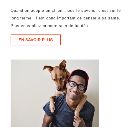
hygiène
2021
de
Quand on adopte un chien, nous le savons, c’est sur le
vie
long terme. Il est donc important de penser à sa santé.
Plus vous allez prendre soin de lui dès
à
votre
EN
EN SAVOIR PLUS
animal
SAVOIR
PLUS
de
compagnie.