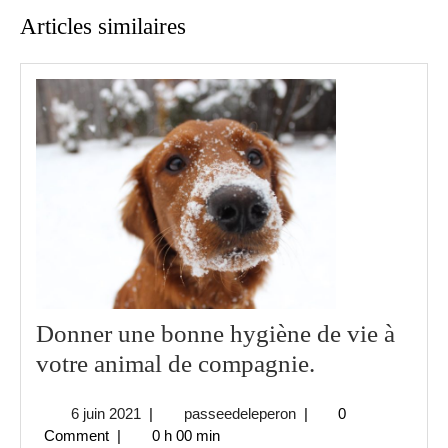
Articles similaires
Donner une bonne hygiène de vie à
Donner
votre animal de compagnie.
une
6
passeedeleperon
6 juin 2021
|
passeedeleperon
|
0
bonne
juin
Comment
|
0 h 00 min