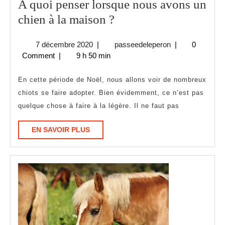
A quoi penser lorsque nous avons un
A
chien à la maison ?
quoi
7
passeedelepero
7 décembre 2020
|
passeedeleperon
|
0
penser
décembre
Comment
|
9 h 50 min
lorsque
2020
nous
En cette période de Noël, nous allons voir de nombreux
avons
chiots se faire adopter. Bien évidemment, ce n’est pas
quelque chose à faire à la légère. Il ne faut pas
un
chien
EN
EN SAVOIR PLUS
à
SAVOIR
PLUS
la
maison
?