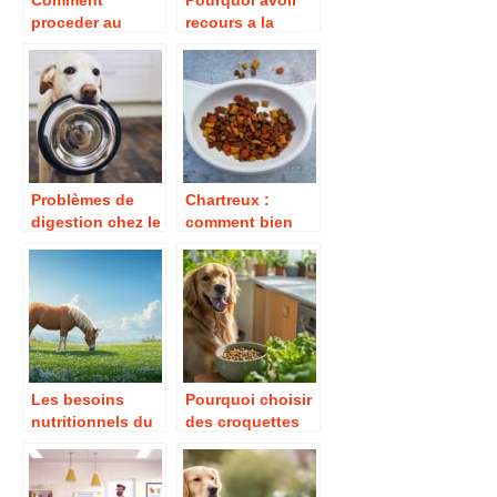
proceder au
recours a la
sevrage des
complementation
chatons ?
alimentaire et a la
gemmotherapie
pour les chevaux
?
Problèmes de
Chartreux :
digestion chez le
comment bien
chien : les
nourrir ce félin à
signes qui
l’allure robuste ?
doivent alerter
Les besoins
Pourquoi choisir
nutritionnels du
des croquettes
poney : au-dela
bio pour votre
du simple
chien ?
paturage