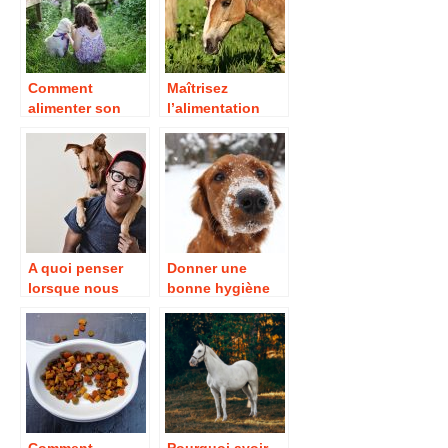
Comment
Maîtrisez
alimenter son
l’alimentation
chien de
chez les
maison?
chevaux.
A quoi penser
Donner une
lorsque nous
bonne hygiène
avons un chien à
de vie à votre
la maison ?
animal de
compagnie.
Comment
Pourquoi avoir