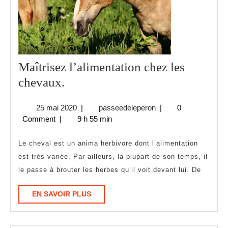
Maîtrisez l’alimentation chez les
Maîtrisez
chevaux.
l’alimentation
25
passeedeleperon
25 mai 2020
|
passeedeleperon
|
0
chez
mai
Comment
|
9 h 55 min
les
2020
chevaux.
Le cheval est un anima herbivore dont l’alimentation
est très variée. Par ailleurs, la plupart de son temps, il
le passe à brouter les herbes qu’il voit devant lui. De
EN
EN SAVOIR PLUS
SAVOIR
PLUS