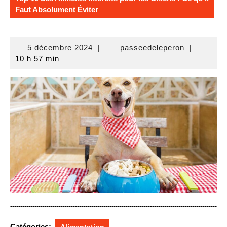
Faut Absolument Éviter
5
passeedele
5 décembre 2024
|
passeedeleperon
|
décembre
10 h 57 min
2024
Catégories: