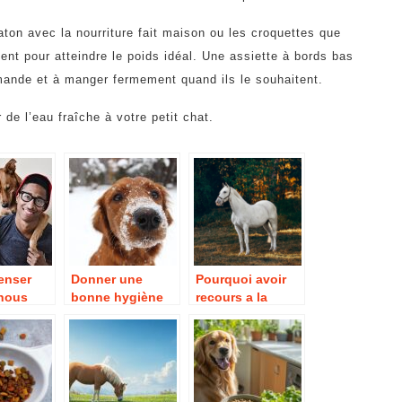
ton avec la nourriture fait maison ou les croquettes que
ent pour atteindre le poids idéal. Une assiette à bords bas
 demande et à manger fermement quand ils le souhaitent.
de l’eau fraîche à votre petit chat.
enser
Donner une
Pourquoi avoir
 nous
bonne hygiène
recours a la
 chien à
de vie à votre
complementation
n ?
animal de
alimentaire et a la
compagnie.
gemmotherapie
pour les chevaux
?