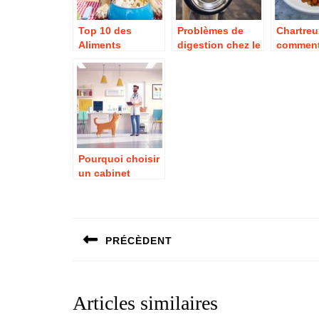
Top 10 des
Problèmes de
Chartreu
Aliments
digestion chez le
comment
Interdits pour les
chien : les
nourrir c
Chiens : Ce qu’il
signes qui
l’allure 
Faut Absolument
doivent alerter
Éviter
Pourquoi choisir
un cabinet
vétérinaire
Navigation
moderne pour
vos animaux de
de
compagnie
PRÉCÈDENT
l’article
Previous
post:
Articles similaires