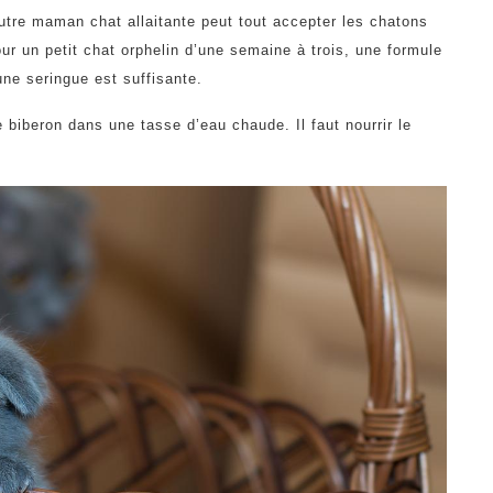
autre maman chat allaitante peut tout accepter les chatons
our un petit chat orphelin d’une semaine à trois, une formule
une seringue est suffisante.
 biberon dans une tasse d’eau chaude. Il faut nourrir le