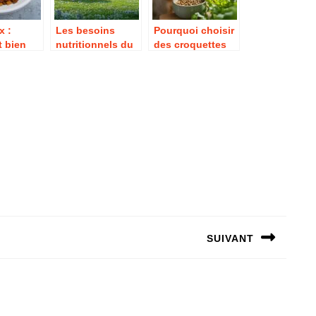
x :
Les besoins
Pourquoi choisir
 bien
nutritionnels du
des croquettes
e félin à
poney : au-dela
bio pour votre
robuste ?
du simple
chien ?
paturage
SUIVANT
Next
post: