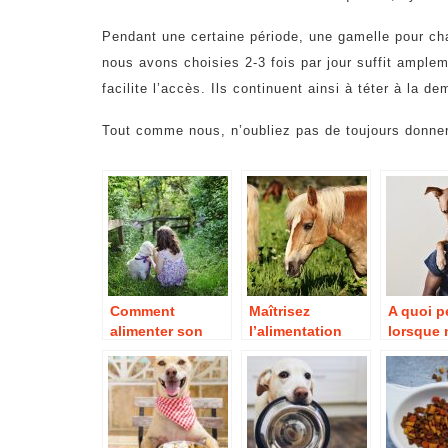
Pendant une certaine période, une gamelle pour cha
nous avons choisies 2-3 fois par jour suffit amplem
facilite l’accès. Ils continuent ainsi à téter à la
Tout comme nous, n’oubliez pas de toujours donner 
Comment
Maîtrisez
A quoi p
alimenter son
l’alimentation
lorsque
chien de
chez les
avons un
maison?
chevaux.
la maiso