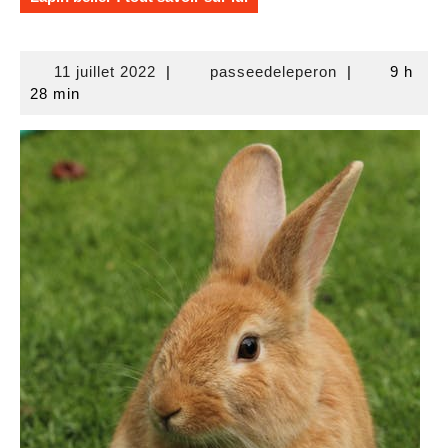
11
passeedeleper
11 juillet 2022
|
passeedeleperon
|
9 h
juillet
28 min
2022