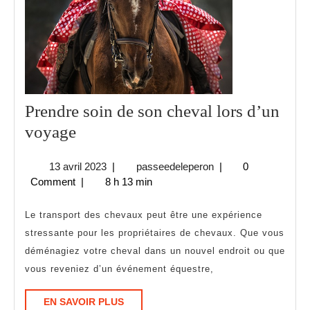
Prendre soin de son cheval lors d’un
Prendre
voyage
soin
13
passeedeleperon
13 avril 2023
|
passeedeleperon
|
0
de
avril
Comment
|
8 h 13 min
son
2023
cheval
Le transport des chevaux peut être une expérience
lors
stressante pour les propriétaires de chevaux. Que vous
déménagiez votre cheval dans un nouvel endroit ou que
d’un
vous reveniez d’un événement équestre,
voyage
EN
EN SAVOIR PLUS