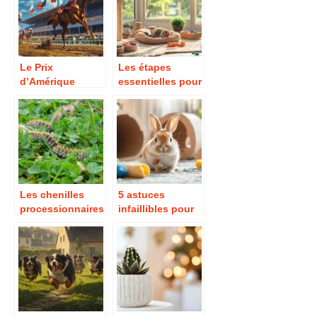
pour les chevaux
?
Le Prix
Les étapes
d’Amérique
essentielles pour
Legend Race,
bien préparer
une course
l’arrivée de votre
hippique
nouveau chat
légendaire
Les chenilles
5 astuces
processionnaires
infaillibles pour
de sortie à
divertir son lapin
Toulouse
quand on est au
travail