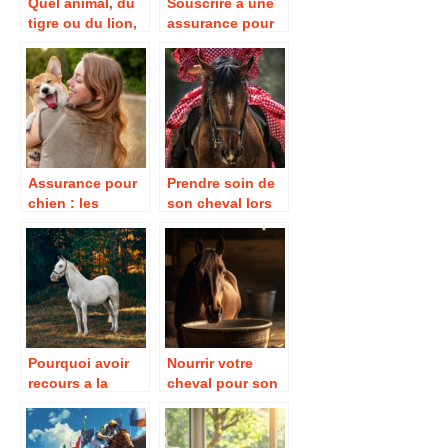
Quel animal, du
Souscrire à une
tigre ou du lion,
assurance pour
l’emporterait
chien : nos 4
dans un combat
conseils
?
Assurance pour
Prendre soin de
chien : les
son cheval lors
garanties
d’un voyage
Pourquoi avoir
Nourrir votre
recours a la
cheval pour son
complementation
bien-être optimal
alimentaire et a la
gemmotherapie