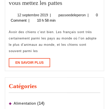
Les
vous mettez les pattes
chiens
12
passeedeleper
12 septembre 2019
|
passeedeleperon
|
0
molosses
septembre
Comment
|
10 h 58 min
;
2019
attention
Avoir des chiens c’est bien. Les français sont très
où
certainement parmi les pays au monde où l’on adopte
le plus d’animaux au monde, et les chiens sont
vous
souvent parmi les
mettez
les
EN
EN SAVOIR PLUS
pattes
SAVOIR
PLUS
Catégories
(14)
Alimentation