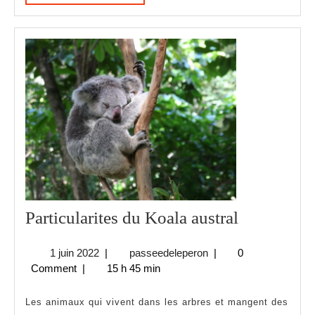
SAVOIR
PLUS
Particulari
Particularites du Koala austral
du
1
passeedeleperon
1 juin 2022
|
passeedeleperon
|
0
Koala
juin
Comment
|
15 h 45 min
austral
2022
Les animaux qui vivent dans les arbres et mangent des