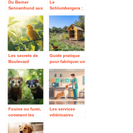
Du Berner
Le
Sennenhund aux
Schlumbergera :
champions
l’incroyable
parisiens :
voyage d’un
l’excellence
cactus brésilien
génétique en
devenu star de
héritage
Noël
Les secrets de
Guide pratique
Boulevard
pour fabriquer un
Palavas pour
abri pour poules
stimuler le chant
à moindre coût
de votre canari
pendant la mue
Fouine ou furet,
Les services
comment les
vétérinaires
distinguer ? Les
essentiels à
clés pour
Givry pour vos
identifier leur
animaux de