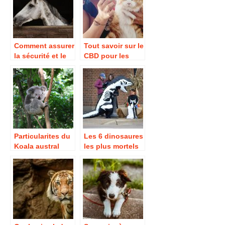
Comment assurer
Tout savoir sur le
la sécurité et le
CBD pour les
bien-être de
animaux
votre cheval ?
Particularites du
Les 6 dinosaures
Koala austral
les plus mortels