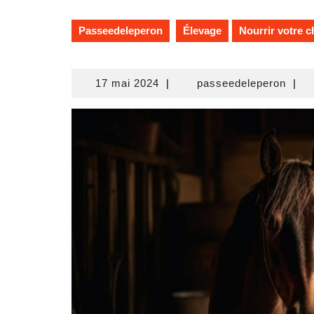
Passeedeleperon
Élevage
Nourrir votre c
17
pass
17 mai 2024
|
passeedeleperon
|
mai
2024